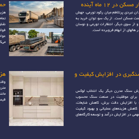
 در 12 ماه آینده
حمل
ان نبردی پرتلاطم میان رکود تورمی، جهش
هزین
مت مسکن است. از یک سو، توان خرید به
تمام
و از سوی دیگر، انتظارات تورمی و نوسان
نقش 
در هالهای از ابهام فروبرده است.
فولا
عوام
می‌ک
سنگبری در افزایش کیفیت و
هزی
وقتی
متری
برش سنگ مدرن دیگر یک انتخاب لوکس
مانن
 برای موفقیت در صنعت سنگ محسوب
قیمت
ت با افزایش دقت برش، کاهش ضایعات،
اهش هزینه‌های عملیاتی و بهبود کیفیت
می در افزایش درآمد و توسعه کارگاه‌های