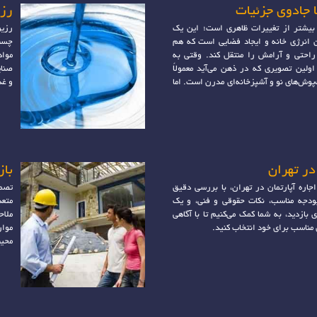
ا جادوی جزئیات
رز
بیشتر از تغییرات ظاهری است؛ این یک
رزی
 انرژی خانه و ایجاد فضایی است که هم
چسبن
احتی و آرامش را منتقل کند. وقتی به
مواد
اولین تصویری که در ذهن می‌آید معمولاً
صنای
‌پوش‌های نو و آشپزخانه‌ای مدرن است. اما
و غذ
در تهران
باز
جاره آپارتمان در تهران، با بررسی دقیق
تصمی
بودجه مناسب، نکات حقوقی و فنی، و یک
متعد
بازدید، به شما کمک می‌کنیم تا با آگاهی
ملاح
ی مناسب برای خود انتخاب کنید.
موار
محیط