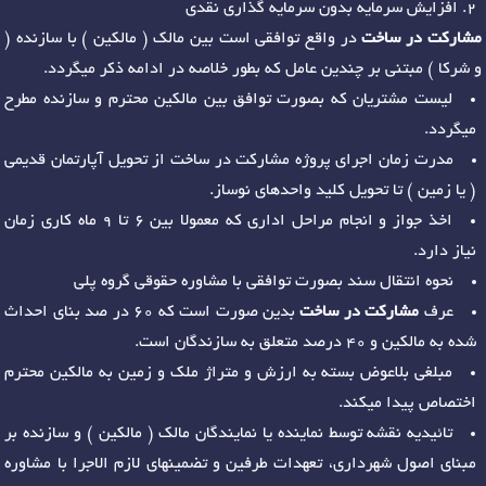
افزایش سرمایه بدون سرمایه گذاری نقدی
مشارکت در ساخت
در واقع توافقی است بین مالک ( مالکین ) با سازنده (
و شرکا ) مبتنی بر چندین عامل که بطور خلاصه در ادامه ذکر میگردد.
لیست مشتریان که بصورت توافق بین مالکین محترم و سازنده مطرح
میگردد.
مدرت زمان اجرای پروژه مشارکت در ساخت از تحویل آپارتمان قدیمی
( یا زمین ) تا تحویل کلید واحدهای نوساز.
اخذ جواز و انجام مراحل اداری که معمولا بین 6 تا 9 ماه کاری زمان
نیاز دارد.
نحوه انتقال سند بصورت توافقی با مشاوره حقوقی گروه پلی
عرف
مشارکت در ساخت
بدین صورت است که 60 در صد بنای احداث
شده به مالکین و 40 درصد متعلق به سازندگان است.
مبلغی بلاعوض بسته به ارزش و متراژ ملک و زمین به مالکین محترم
اختصاص پیدا میکند.
تائیدیه نقشه توسط نماینده یا نمایندگان مالک ( مالکین ) و سازنده بر
مبنای اصول شهرداری، تعهدات طرفین و تضمینهای لازم الاجرا با مشاوره