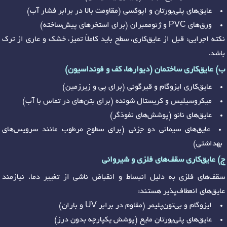
عایق‌های پلی‌یورتان و اپوکسی (مقاومت بالا در برابر فشار آب)
ورق‌های PVC و ژئوممبران (برای استخرهای پیش‌ساخته)
نکته اجرایی: قبل از عایق‌کاری، سطح باید کاملاً تمیز، خشک و عاری از ترک
باشد.
ب) عایق‌کاری ساختمان (دیوارها، کف و فونداسیون)
عایق‌کاری ایزوگام و قیرگونی (برای پی و زیرزمین)
میکروسیلیس و کریستال شونده (برای بتن‌های در تماس با آب)
عایق‌های نانو (پوشش‌های نفوذگر)
عایق‌های سیمانی دو جزئی (برای سطوح مرطوب مانند سرویس‌های
بهداشتی)
ج) عایق‌کاری سقف‌های فلزی و شیروانی
سقف‌های فلزی به دلیل انبساط و انقباض ناشی از تغییر دما، نیازمند
عایق‌های انعطاف‌پذیر هستند:
ایزوگام و بی‌تون‌پلیمر (مقاوم در برابر UV و باران)
عایق‌های پلی‌یورتان مایع (پوشش یکپارچه بدون درز)