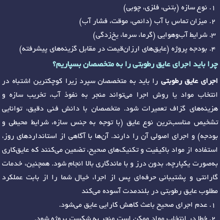
نوع سازه (بتنی، فلزی، چوبی)
میزان تماس با آب (دائمی، موقت، فشار آب)
شرایط آب‌وهوایی (گرما، سرما، یخ‌زدگی)
بودجه پروژه (عایق‌های ارزان‌قیمت در مقابل گزینه‌های پیشرفته)
چرا باید اجرای عایق رطوبتی را به متخصصان بسپاریم؟
اجرای عایق رطوبتی
را باید به متخصصان سپرد زیرا کوچکترین اشتباه در
انتخاب مواد یا روش اجرا می‌تواند منجر به نفوذ آب، تخریب سازه و
هزینه‌های گزاف تعمیرات شود. متخصصان با دانش فنی دقیق، توانایی
تشخیص مناسب‌ترین نوع عایق (با توجه به جنس سازه، شرایط محیطی و
بودجه) و اجرای اصولی آن را دارند. آن‌ها با آگاهی از استانداردهای روز،
استفاده از مواد باکیفیت و تکنیک‌های صحیح، تضمین می‌کنند که عایق‌کاری
به‌صورت یکپارچه، بدون درز و با ماندگاری بالا انجام شود. همچنین، خدمات
گارانتی و پشتیبانی حرفه‌ای پس از اجرا، خیال شما را از بابت عملکرد
مطلوب عایق رطوبتی در بلندمدت آسوده می‌کند
عدم اجرای صحیح باعث کاهش کارایی عایق می‌شود.
خطا در انتخاب مواد ممکن است منجر به شکست پروژه شود.