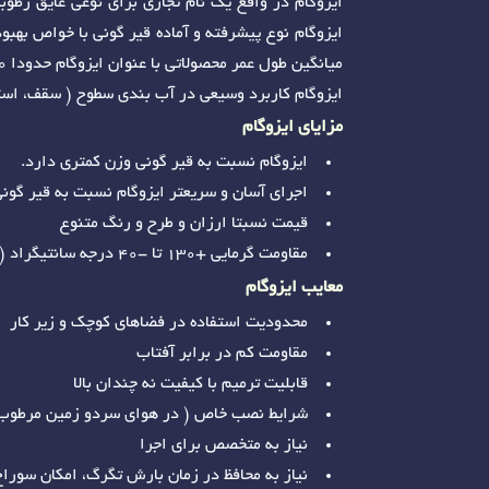
ایزوگام در واقع یک نام تجاری برای نوعی عایق رطوب
ایزوگام نوع پیشرفته و آماده قیر گونی با خواص بهب
میانگین طول عمر محصولاتی با عنوان ایزوگام حدودا 10 سال است.
ایزوگام کاربرد وسیعی در آب بندی سطوح ( سقف، استخ
مزایای ایزوگام
ایزوگام نسبت به قیر گونی وزن کمتری دارد.
اجرای آسان و سریعتر ایزوگام نسبت به قیر گون
قیمت نسبتا ارزان و طرح و رنگ متنوع
مقاومت گرمایی +130 تا -40 درجه سانتیگراد ( مناسب برای اکثر مناطق آب و هوایی )
معایب ایزوگام
محدودیت استفاده در فضاهای کوچک و زیر کار
مقاومت کم در برابر آفتاب
قابلیت ترمیم با کیفیت نه چندان بالا
شرایط نصب خاص ( در هوای سردو زمین مرطوب ا
نیاز به متخصص برای اجرا
نیاز به محافظ در زمان بارش تگرگ، امکان سورا